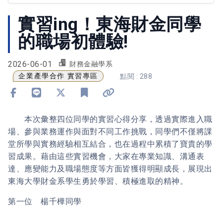
實習ing！東海財金同學
的職場初體驗!
2026-06-01
財務金融學系
企業產學合作 實習專區
點閱 : 288
分享到 Facebook
分享到 Line
分享到 X
加入書籤
複製連結
本次彙整四位同學的實習心得分享，透過實際進入職
場、參與業務運作與面對不同工作挑戰，同學們不僅將課
堂所學與實務經驗相互結合，也在過程中累積了寶貴的學
習成果。藉由這些實習機會，大家在專業知識、溝通表
達、應變能力及職場態度等方面皆獲得明顯成長，展現出
東海大學財金系學生勇於學習、積極進取的精神。
第一位 楊千樺同學