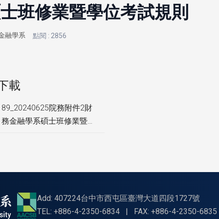
碩士班修業暨學位考試規則
金融學系
點閱 : 2856
下載
89_20240625院務附件2財
務金融學系碩士班修業暨學
位考試規則.pdf
Add: 407224台中市西屯區臺灣大道四段1727號
TEL: +886-4-2350-6834
|
FAX: +886-4-2350-6835