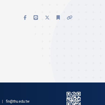
|
fin@thu.edu.tw