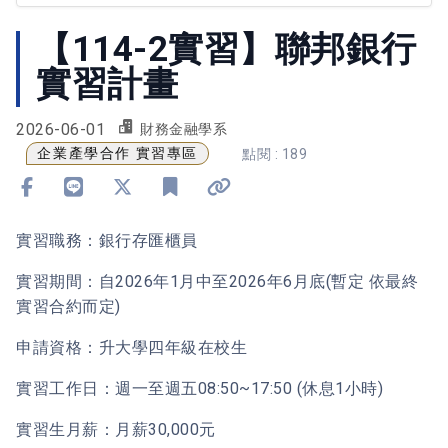
【114-2實習】聯邦銀行
實習計畫
2026-06-01
財務金融學系
企業產學合作 實習專區
點閱 : 189
分享到 Facebook
分享到 Line
分享到 X
加入書籤
複製連結
實習職務：銀行存匯櫃員
實習期間：自2026年1月中至2026年6月底(暫定 依最終
實習合約而定)
申請資格：升大學四年級在校生
實習工作日：週一至週五08:50~17:50 (休息1小時)
實習生月薪：月薪30,000元