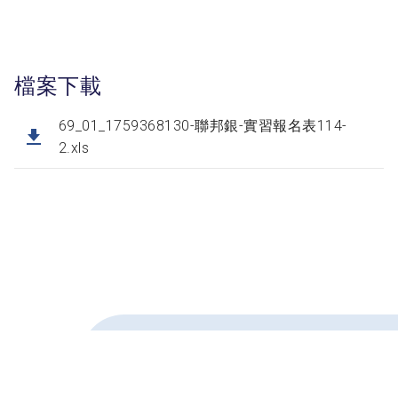
檔案下載
69_01_1759368130-聯邦銀-實習報名表114-
2.xls
【114-2實習】 三信商業銀
下一則
行東海大學實習