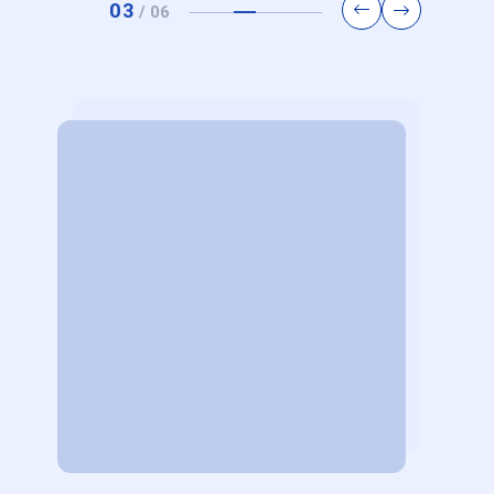
波動下
金：楊子慧經理帶領同學理解法人投資核
鼎宇
03
/
06
心