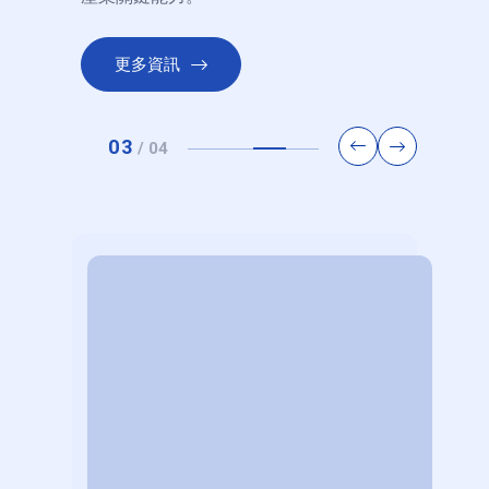
更多資訊
理新
【課程講座】AI重塑投資! 國泰投信楊俊
【課
日期: 2026-04-27
日期: 2
揭秘數
禮經理拆解證券實務
經濟
03
/
04