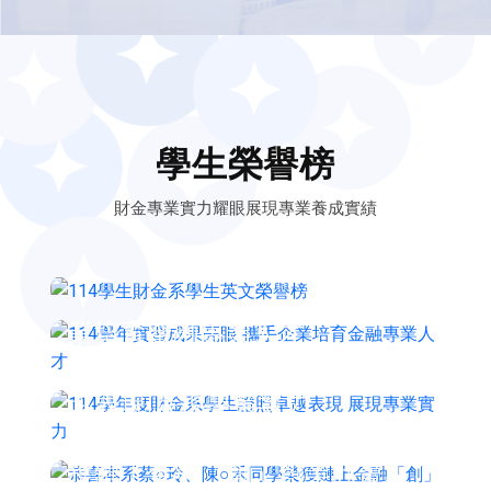
學生榮譽榜
2026-08-06
財金專業實力耀眼展現專業養成實績
114學生財金系學生英文榮譽
榜
2026-08-06
114學年實習成果亮眼 攜手企
業培育金融專業人才
2026-08-06
114學年度財金系學生證照卓
越表現 展現專業實力
2026-06-24
恭喜本系蔡○玲、陳○禾同學榮
獲鏈上金融「創」創業計畫徵
2026-06-23