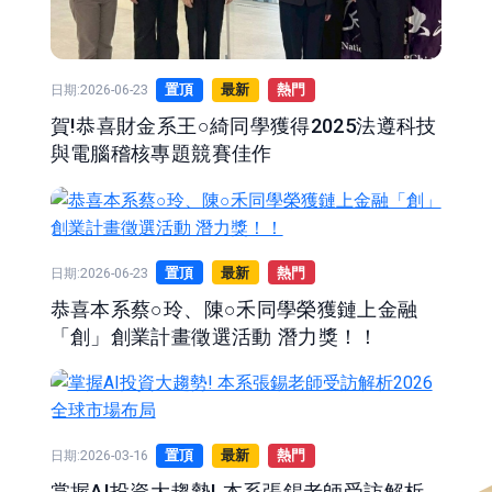
日期:2026-06-23
置頂
最新
熱門
賀!恭喜財金系王○綺同學獲得2025法遵科技
與電腦稽核專題競賽佳作
日期:2026-06-23
置頂
最新
熱門
恭喜本系蔡○玲、陳○禾同學榮獲鏈上金融
「創」創業計畫徵選活動 潛力獎！！
日期:2026-03-16
置頂
最新
熱門
掌握AI投資大趨勢! 本系張錫老師受訪解析