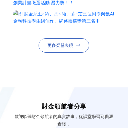
賀!財金系王○綺、高○涵、蘇○
選活動 潛力獎！！
芷三位同學榮獲AI金融科技學
生組佳作、網路票選獎第三
名!!!
更多榮譽表現
財金領航者分享
歡迎聆聽財金領航者的真實故事，從課堂學習到職涯
實踐，