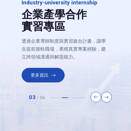
Industry-university internship
企業產學合作
實習專區
透過企業導師制度與實習媒合計畫，讓學
生提前接軌職場，累積真實專案經驗，建
立跨領域溝通與解題能力。
更多資訊
驗!
【114-2實習】聯邦銀行實習計畫
【1
日期: 2026-06-01
日期: 2
習
03
/
06