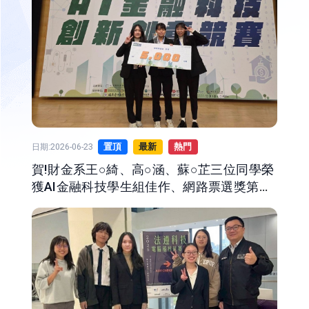
日期:2026-06-23
置頂
最新
熱門
賀!財金系王○綺、高○涵、蘇○芷三位同學榮
獲AI金融科技學生組佳作、網路票選獎第三
名!!!