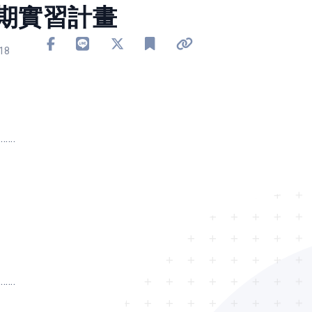
暑期實習計畫
分享到 Facebook
分享到 Line
分享到 X
加入書籤
複製連結
18
..
..