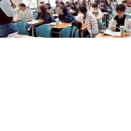
【實習說明會】掌握職場先機: 東海財金系實
師的職涯分享