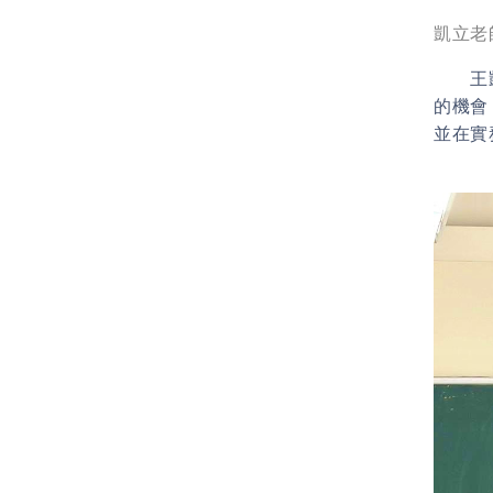
凱立老
王凱立
的機會
並在實