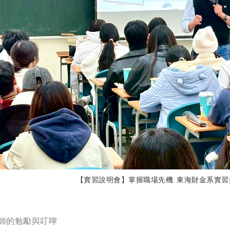
【實習說明會】掌握職場先機: 東海財金系實
師的勉勵與叮嚀