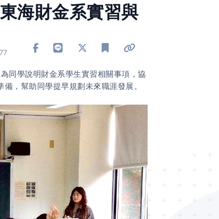
 東海財金系實習與
分享到 Facebook
分享到 Line
分享到 X
加入書籤
複製連結
77
老師為同學說明財金系學生實習相關事項，協
準備，幫助同學提早規劃未來職涯發展。