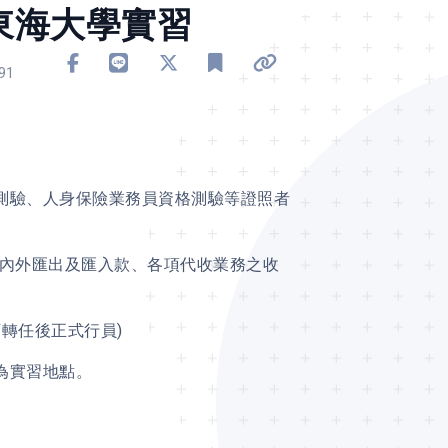
行東海大學實習
分享到 Facebook
分享到 Line
分享到 X
加入書籤
複製連結
91
測驗、人身保險業務員資格測驗等證照者
國內外匯出及匯入款、各項代收業務之收
可轉任後正式行員)
為實習地點。