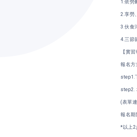
1.依
2.享
3.伙
4.三
【實習
報名方
ste
step
(表單
報名期限
*以上