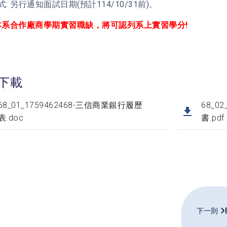
: 另行通知面試日期(預計114/10/31前)。
本系合作廠商學期實習職缺，將可認列系上實習學分!
下載
68_01_1759462468-三信商業銀行履歷
68_0
表.doc
書.pdf
下一則