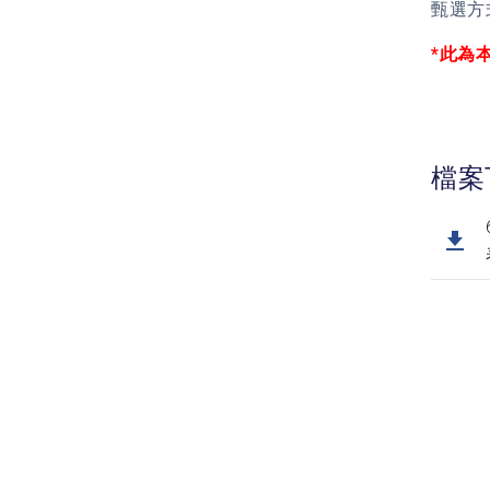
甄選方式
*此為
檔案