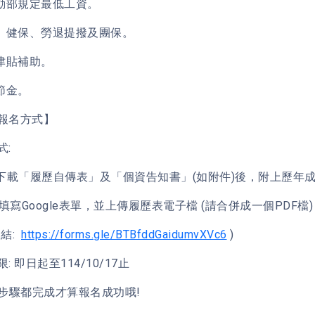
勞動部規定最低工資。
勞、健保、勞退提撥及團保。
食津貼補助。
節節金。
報名方式】
式:
p1.下載「履歷自傳表」及「個資告知書」(如附件)後，附上歷年
2. 填寫Google表單，並上傳履歷表電子檔 (請合併成一個PDF檔)
連結:
https://forms.gle/BTBfddGaidumvXVc6
)
: 即日起至114/10/17止
2步驟都完成才算報名成功哦!