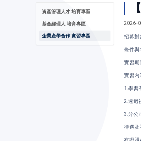
【
資產管理人才 培育專區
2026-0
基金經理人 培育專區
企業產學合作 實習專區
招募對
條件與
實習期
實習內
1.學
2.透
3.分
待遇及
有證照者