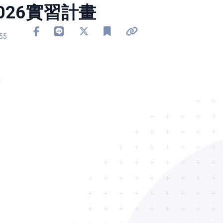
026實習計畫
分享到 Facebook
分享到 Line
分享到 X
加入書籤
複製連結
55
佳