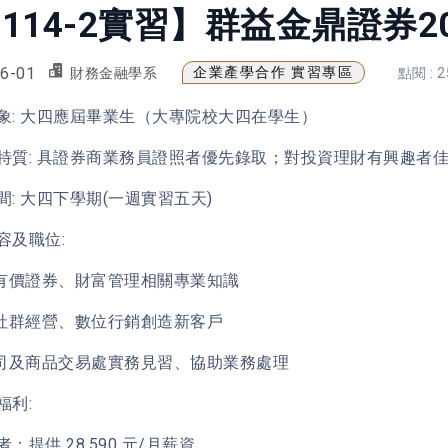
114-2實習】群益金鼎證券2
6-01
企業產學合作 實習專區
財務金融學系
點閱 : 2
象: 大四應屆畢業生（大專院校大四在學生）
特質: 具證券商業務員證照者優先錄取；對投資理財有興趣者
間: 大四下學期(一週實習五天)
容及職位:
習有價證券、財富管理相關專業知識
過社群經營、數位行銷創造新客戶
公司及商品交易處實務見習、協助業務處理
福利:
：提供 28,590 元/月薪資