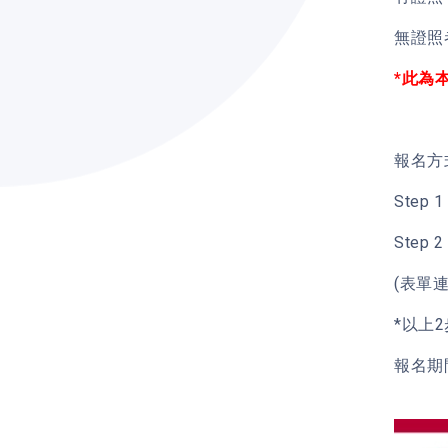
無證照
*此為
報名方
Ste
Step
(表單
*以上
報名期