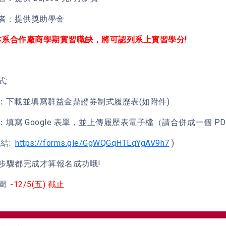
者：提供獎助學金
本系合作廠商學期實習職缺，將可認列系上實習學分!
式:
p 1：下載並填寫群益金鼎證券制式履歷表(如附件)
 2：填寫 Google 表單，並上傳履歷表電子檔（請合併成一個 PD
連結:
https://forms.gle/GgWQGqHTLqYgAV9h7
)
2步驟都完成才算報名成功哦!
間:
-12/5(五) 截止