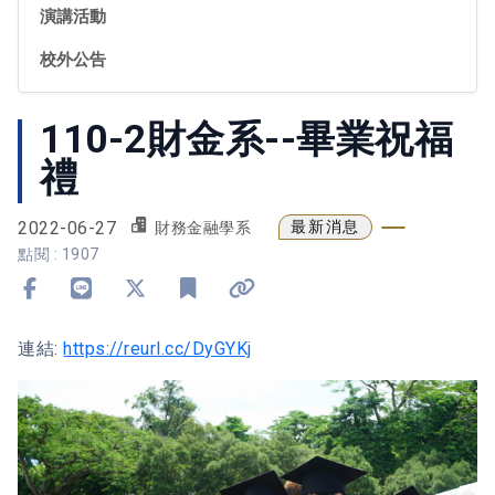
演講活動
校外公告
110-2財金系--畢業祝福
禮
2022-06-27
最新消息
財務金融學系
點閱 : 1907
分享到 Facebook
分享到 Line
分享到 X
加入書籤
複製連結
連結:
https://reurl.cc/DyGYKj