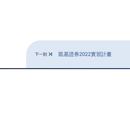
凱基證券2022實習計畫
下一則
Add: 407224台中市西屯區臺灣大道四段1727號
TEL: +886-4-2350-6834
|
FAX: +886-4-2350-
6835
|
fin@thu.edu.tw