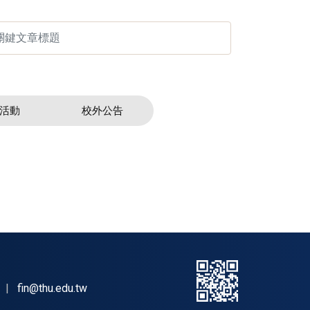
活動
校外公告
|
fin@thu.edu.tw