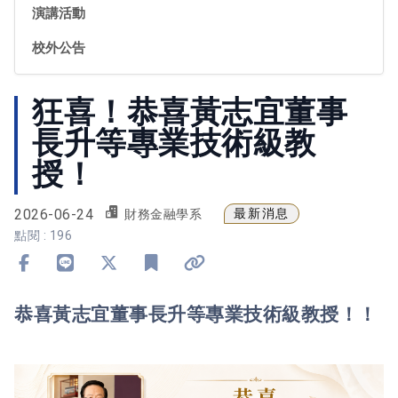
演講活動
校外公告
狂喜！恭喜黃志宜董事
長升等專業技術級教
授！
2026-06-24
最新消息
財務金融學系
點閱 : 196
分享到 Facebook
分享到 Line
分享到 X
加入書籤
複製連結
恭喜黃志宜董事長升等專業技術級教授！！