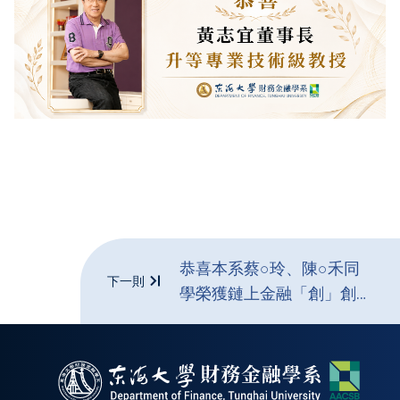
恭喜本系蔡○玲、陳○禾同
下一則
學榮獲鏈上金融「創」創業
計畫徵選活動 潛力獎！！