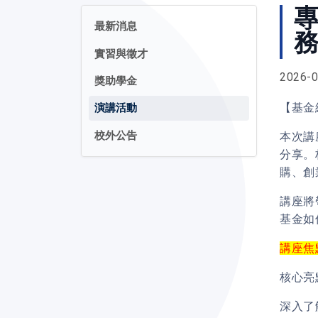
專
最新消息
實習與徵才
2026-0
獎助學金
【基金
演講活動
校外公告
本次講
分享。
購、創
講座將
基金如
講座焦
核心亮
深入了