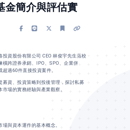
私募基金簡介與評估實
分享到 Facebook
分享到 Line
分享到 X
加入書籤
複製連結
資股份有限公司 CEO 林俊宇先生蒞校
橫跨證券承銷、IPO、SPO、企業併
超過60件直接投資案件。
從募資、投資策略到投後管理，探討私募
本市場的實務經驗與產業觀察。
市場與資本運作的基本概念。