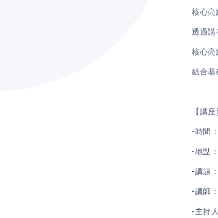
核心亮
透過講
核心亮
結合基
【講座
-時間：0
-地點：
-講題
-講師
-主持