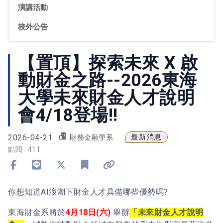
演講活動
校外公告
【置頂】探索未來 X 啟
動財金之路--2026東海
大學未來財金人才說明
會4/18登場!!
2026-04-21
最新消息
財務金融學系
點閱 : 411
分享到 Facebook
分享到 Line
分享到 X
加入書籤
複製連結
你想知道AI浪潮下財金人才具備哪些優勢嗎?
東海財金系將於
4
月18日(六)
舉辦
「未來財金人才說明