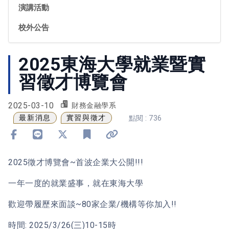
演講活動
校外公告
2025東海大學就業暨實
習徵才博覽會
2025-03-10
財務金融學系
最新消息
實習與徵才
點閱 : 736
分享到 Facebook
分享到 Line
分享到 X
加入書籤
複製連結
2025徵才博覽會~首波企業大公開!!!
一年一度的就業盛事，就在東海大學
歡迎帶履歷來面談~80家企業/機構等你加入!!
時間: 2025/3/26(三)10-15時