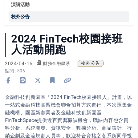
演講活動
校外公告
2024 FinTech校園接班
人活動開跑
2024-04-16
校外公告
財務金融學系
點閱 : 806
分享到 Facebook
分享到 Line
分享到 X
加入書籤
複製連結
金融科技創新園區「2024 FinTech校園接班人」計畫，以
一站式金融科技實習機會聯合招募方式進行，本次匯集金
融機構、園區新創業者及金融科技創新園區
FinTechSpace提供近百實習職缺機會，職缺內容包含資
料分析、系統開發、資訊安全、數據分析、商品設計、行
銷企劃及金流規劃人員等，歡迎符合資格之各系所同學投