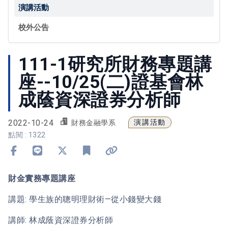
演講活動
校外公告
111-1研究所財務專題講
座--10/25(二)證基會林
成蔭資深證券分析師
2022-10-24
演講活動
財務金融學系
點閱 : 1322
分享到 Facebook
分享到 Line
分享到 X
加入書籤
複製連結
財金實務專題講座
講題: 學生族的聰明理財術—從小錢變大錢
講師: 林成蔭資深證券分析師