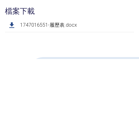
檔案下載
1747016551-履歷表.docx
114學年度申請入學面試指
下一則
引
Add: 407224台中市西屯區臺灣大道四段1727號
TEL: +886-4-2350-6834
|
FAX: +886-4-2350-