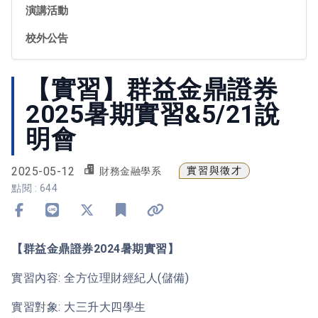
演講活動
校外公告
【實習】群益金鼎證券
2025暑期實習&5/21說
明會
2025-05-12
實習與徵才
財務金融學系
點閱 : 644
分享到 Facebook
分享到 Line
分享到 X
加入書籤
複製連結
【群益金鼎證券2024暑期實習】
實習內容: 全方位理財經紀人(儲備)
實習對象: 大三升大四學生