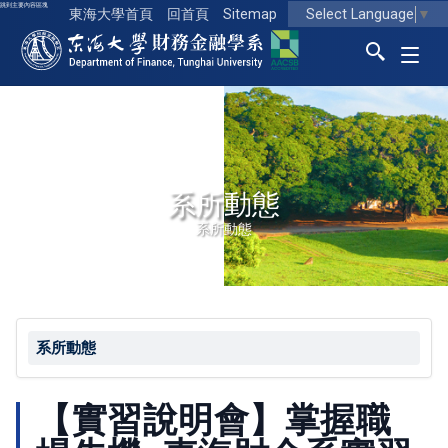
跳到主要內容區塊
Select Language
▼
東海大學首頁
回首頁
Sitemap
東海大學logo
系所動態
系所動態
系所動態
【實習說明會】掌握職