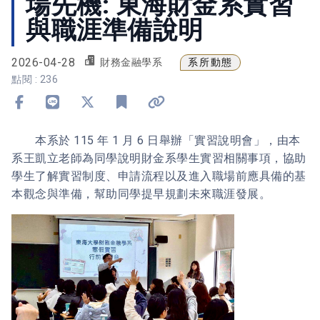
場先機: 東海財金系實習
與職涯準備說明
2026-04-28
系所動態
財務金融學系
點閱 : 236
分享到 Facebook
分享到 Line
分享到 X
加入書籤
複製連結
本系於 115 年 1 月 6 日舉辦「實習說明會」，由本
系王凱立老師為同學說明財金系學生實習相關事項，協助
學生了解實習制度、申請流程以及進入職場前應具備的基
本觀念與準備，幫助同學提早規劃未來職涯發展。