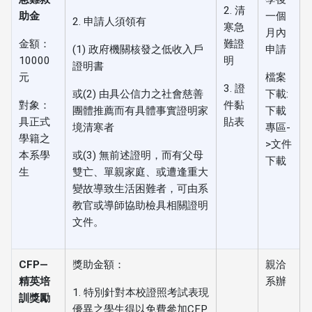
2. 清
助金
一個
2. 申請人須領有
寒急
月內
金額：
難證
(1) 政府機關核發之低收入戶
申請
10000
明
證明書
元
檔案
3. 證
或(2) 由具公信力之社會慈善
下載:
對象：
件黏
團體推薦而有具體事實證明家
下載
具正式
貼表
境清寒者
專區-
學籍之
>文件
本系學
或(3) 無前述證明，而有父母
下載
生
雙亡、單親家庭、或遭逢重大
變故導致生活困難者，可由系
教官或導師協助檢具相關證明
文件。
CFP—
獎助金額：
親洽
精英培
系辦
1. 特別針對本校證照考試表現
訓獎勵
優異之學生得以免費參加CFP