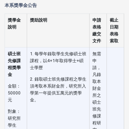
本系獎學金公告
獎學金
獎助說明
申請
截止
說明
表格
日期
繳交
表格
文件
索取
碩士班
1. 每學年錄取學生先修碩士班
無需
先修課
課程，以4+1年取得學士+碩
申
程獎學
士學歷
請，
金
凡錄
2. 錄取碩士班先修課程之學生
取本
金額：
須考取本系財金所，研究所入
財金
50000
學第一年提供五萬元的獎學
所之
元
金。
碩士
班先
對象：
修課
研究所
程研
學生