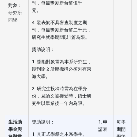
刊，每篇獎勵新台幣伍千
對象：
元。
研究所
同學
4. 發表於不具審查制度之期
刊，每篇獎勵新台幣二千元，
研究生就學期間以1篇為限。
獎助說明：
1. 獎勵對象需為本系研究生，
期刊論文所屬機構必須列有東
海大學。
2. 研究生投稿時需為在學身
份，且論文被接受時，碩士研
究生以畢業後一年內為限。
生活助
獎助說明：
1. 申
每學
學金與
請表
期開
1. 具正式學籍之本系學生。
急難救
學後