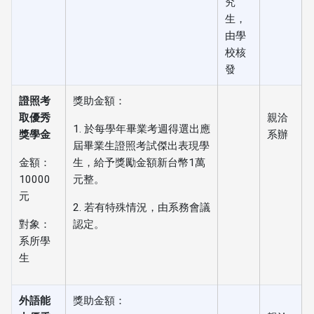
究
生，
由學
校核
發
證照考
獎助金額：
取優秀
親洽
1. 於每學年畢業考週得選出應
獎學金
系辦
屆畢業生證照考試傑出表現學
金額：
生，給予獎勵金額新台幣1萬
10000
元整。
元
2. 若有特殊情況，由系務會議
對象：
認定。
系所學
生
外語能
獎助金額：