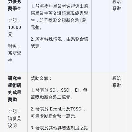
力優秀
親洽
1. 於每學年畢業考週得選出應
獎學金
系辦
屆畢業生英文證照表現優秀學
金額：
生，給予獎勵金額新台幣1萬
10000
元整。
元
2. 若有特殊情況，由系務會議
對象：
認定。
系所學
生
研究生
獎助金額：
親洽
學術研
系辦
1. 發表於 SCI、SSCI、EI，每
究成果
篇獎勵新台幣二萬元。
獎勵
2. 發表於 EconLit 及TSSCI，
金額：
每篇獎勵新台幣一萬元。
請參見
說明
3. 發表於其他具審查制度之期