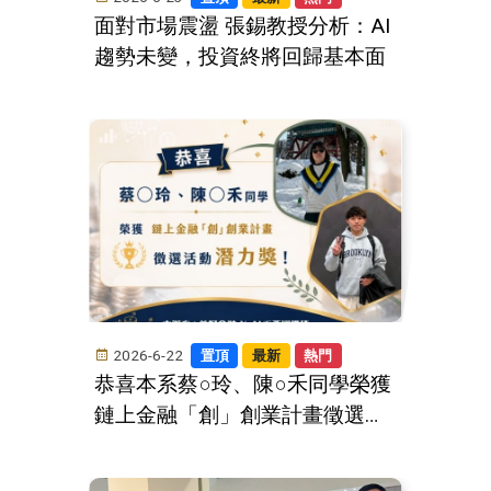
面對市場震盪 張錫教授分析：AI
趨勢未變，投資終將回歸基本面
2026-6-22
置頂
最新
熱門
恭喜本系蔡○玲、陳○禾同學榮獲
鏈上金融「創」創業計畫徵選活
動 潛力獎！！