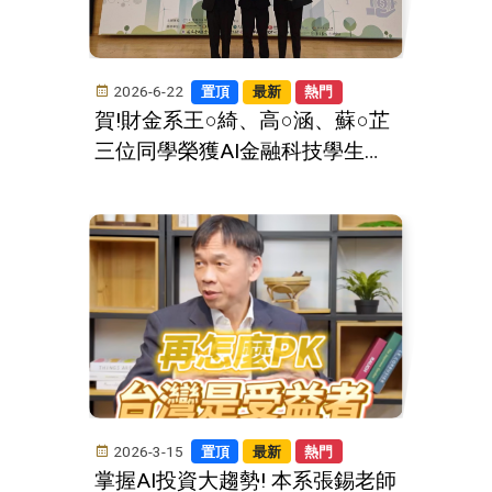
2026-6-22
置頂
最新
熱門
賀!財金系王○綺、高○涵、蘇○芷
三位同學榮獲AI金融科技學生組
佳作、網路票選獎第三名!!!
2026-3-15
置頂
最新
熱門
掌握AI投資大趨勢! 本系張錫老師