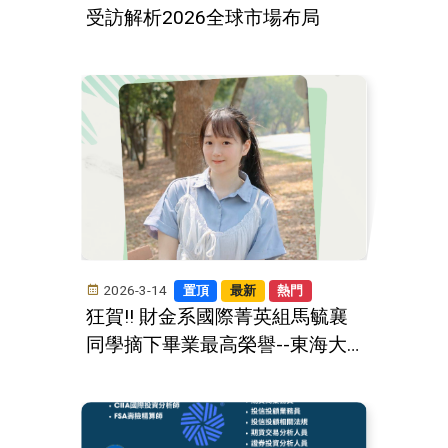
受訪解析2026全球市場布局
2026-3-14
置頂
最新
熱門
狂賀!! 財金系國際菁英組馬毓襄
同學摘下畢業最高榮譽--東海大
學路思義獎學金!