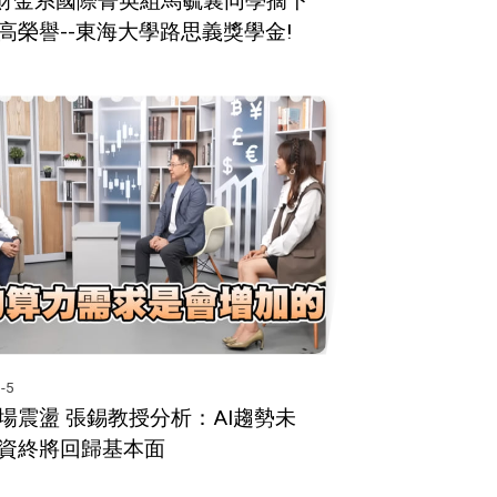
! 財金系國際菁英組馬毓襄同學摘下
高榮譽--東海大學路思義獎學金!
-5
場震盪 張錫教授分析：AI趨勢未
資終將回歸基本面