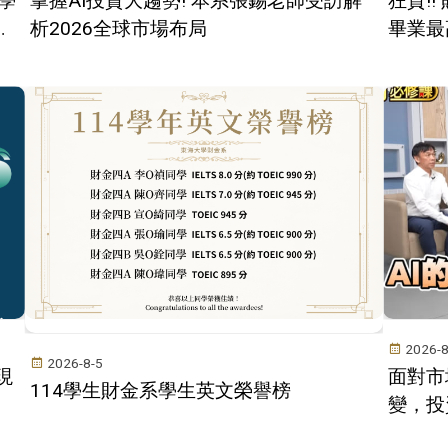
學
掌握AI投資大趨勢! 本系張錫老師受訪解
狂賀!
獎
析2026全球市場布局
畢業最
2026-8
2026-8-5
現
面對市
114學生財金系學生英文榮譽榜
變，投