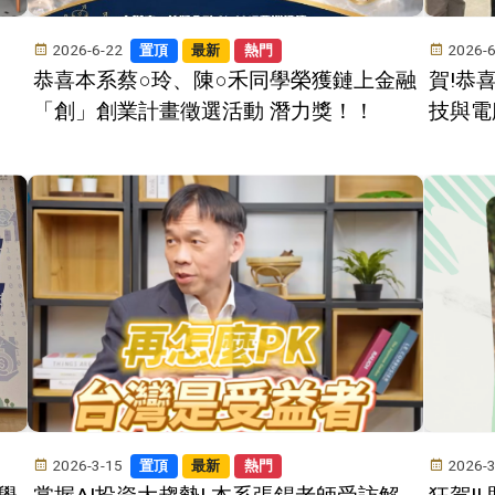
2026-6-22
2026-
置頂
最新
熱門
恭喜本系蔡○玲、陳○禾同學榮獲鏈上金融
賀!恭
「創」創業計畫徵選活動 潛力獎！！
技與電
2026-3-15
2026-
置頂
最新
熱門