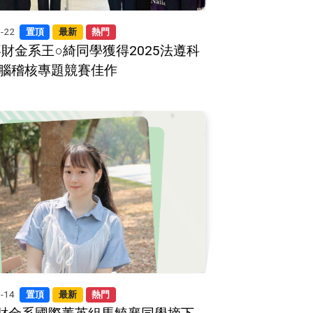
6-22
置頂
最新
熱門
喜財金系王○綺同學獲得2025法遵科
腦稽核專題競賽佳作
3-14
置頂
最新
熱門