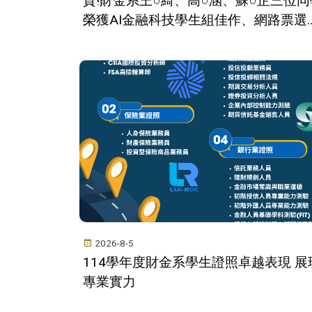
賀!財金系王○綺、高○涵、蘇○芷三位同
榮獲AI金融科技學生組佳作、網路票選
第三名!!!
2026-8-5
114學年度財金系學生證照卓越表現 展
專業實力