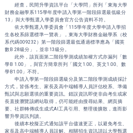
經查，民間升學資訊平台「大學問」所列「東海大學
財務金融學系115學年度申請入學第一階段篩選最低級分
13」與大學甄選入學委員會官方公告資料不符。
依大學甄選入學委員會「115學年度大學申請入學招
生各校系篩選標準一覽表」，東海大學財務金融學系（校
系代碼009232）第一階段篩選最低通過標準應為「國英
數B 28級分」，並非13級分。
此外，該頁面第二階段學測成績加權方式亦漏列「數
學B 1.00」，與官方簡章所列「國文1.00、英文1.00、數
學B1.00」不符。
申請入學第一階段篩選級分及第二階段學測成績採計
方式，皆係考生、家長及高中端輔導人員評估校系、準備
甄試與志願選填的重要資訊。錯誤資訊即使非由考生或家
長直接瀏覽該網站取得，仍可能經由搜尋結果、網頁摘
要、社群轉傳或生成式AI工具引用、整理後擴散，進而影
響升學資訊判讀。
後續
本校擬正式通知該平台儘速更正，以避免考生、
家長及高中端輔導人員誤解。相關招生資訊請以大學甄選