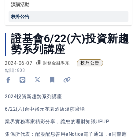
演講活動
校外公告
證基會6/22(六)投資新趨
勢系列講座
2024-06-07
校外公告
財務金融學系
點閱 : 803
分享到 Facebook
分享到 Line
分享到 X
加入書籤
複製連結
2024投資新趨勢系列講座
6/22(六)台中裕元花園酒店溫莎廣場
業界實務專家精彩分享，讓您的理財知識UPUP
集保所代表：配股配息善用eNotice電子通知，e同響應